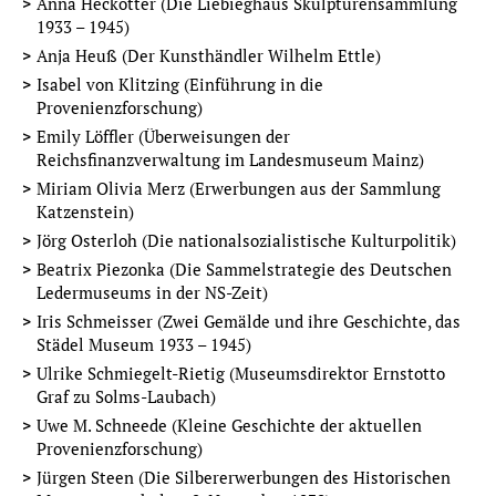
Anna Heckötter (Die Liebieghaus Skulpturensammlung
1933 – 1945)
Anja Heuß (Der Kunsthändler Wilhelm Ettle)
Isabel von Klitzing (Einführung in die
Provenienzforschung)
Emily Löffler (Überweisungen der
Reichsfinanzverwaltung im Landesmuseum Mainz)
Miriam Olivia Merz (Erwerbungen aus der Sammlung
Franziska Kiermeier, Maike Brüggen, Anja Heuß
Katzenstein)
„ZUM ERSTEN, ZUM ZWEITEN, ZUM DRITTEN“
Jörg Osterloh (Die nationalsozialistische Kulturpolitik)
DAS AUKTIONSHAUS RUDOLF BANGEL IN FRANKFURT AM
Beatrix Piezonka (Die Sammelstrategie des Deutschen
MAIN (1873-1929)
Ledermuseums in der NS-Zeit)
Archiv für Frankfurts Geschichte und Kunst, Band 81
Iris Schmeisser (Zwei Gemälde und ihre Geschichte, das
Städel Museum 1933 – 1945)
mehr
Ulrike Schmiegelt-Rietig (Museumsdirektor Ernstotto
Graf zu Solms-Laubach)
Uwe M. Schneede (Kleine Geschichte der aktuellen
Provenienzforschung)
Jürgen Steen (Die Silbererwerbungen des Historischen