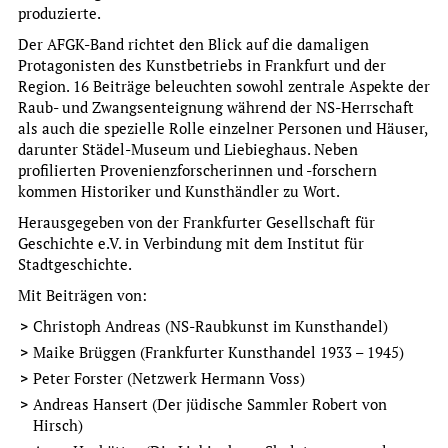
produzierte.
Der AFGK-Band richtet den Blick auf die damaligen
Protagonisten des Kunstbetriebs in Frankfurt und der
Region. 16 Beiträge beleuchten sowohl zentrale Aspekte der
Christina Treutlein
Raub- und Zwangsenteignung während der NS-Herrschaft
als auch die spezielle Rolle einzelner Personen und Häuser,
DER ARCHITEKT CARL-HERMANN RUDLOFF (1890-1949) -
darunter Städel-Museum und Liebieghaus. Neben
PROTAGONIST DES SIEDLUNGSBAUS IM NEUEN
profilierten Provenienzforscherinnen und -forschern
FRANKFURT
kommen Historiker und Kunsthändler zu Wort.
Studien zur Frankfurter Geschichte, Band 68, Hrsg.
Herausgegeben von der Frankfurter Gesellschaft für
Evelyn Brockhoff
Geschichte e.V. in Verbindung mit dem Institut für
mehr
Stadtgeschichte.
Mit Beiträgen von:
Christoph Andreas (NS-Raubkunst im Kunsthandel)
Maike Brüggen (Frankfurter Kunsthandel 1933 – 1945)
Peter Forster (Netzwerk Hermann Voss)
Andreas Hansert (Der jüdische Sammler Robert von
Hirsch)