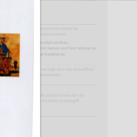
BESTELLUNG
Die Publikationen können beim Institut für
Stadtgeschichte erworben werden.
Bitte schicken Sie eine Mail mit Ihren
Bestellwünschen, Ihrem Namen und Ihrer Adresse an
bestellung.isg@stadt-frankfurt.de
.
Beschränken Sie die Anzeige über das Auswahlfeld
auf einzelne Publikations­reihen:
Über die inkrementelle Suche können Sie die
Anzeige auf Einträge mit Ihrem Suchbegriff
beschränken: