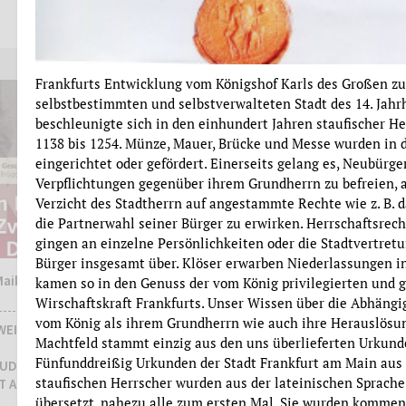
Evelyn Brockhoff
mehr
mehr
Frankfurts Entwicklung vom Königshof Karls des Großen zu
selbstbestimmten und selbstverwalteten Stadt des 14. Jahr
beschleunigte sich in den einhundert Jahren staufischer He
1138 bis 1254. Münze, Mauer, Brücke und Messe wurden in d
eingerichtet oder gefördert. Einerseits gelang es, Neubürge
Verpflichtungen gegenüber ihrem Grundherrn zu befreien, 
Verzicht des Stadtherrn auf angestammte Rechte wie z. B. d
die Partnerwahl seiner Bürger zu erwirken. Herrschaftsrech
gingen an einzelne Persönlichkeiten oder die Stadtvertret
Bürger insgesamt über. Klöser erwarben Niederlassungen in
Maike
Institut für Stadtgeschichte
kamen so in den Genuss der vom König privilegierten und 
Wirschaftskraft Frankfurts. Unser Wissen über die Abhängig
JAHRESBERICHT 2023
vom König als ihrem Grundherrn wie auch ihre Herauslösu
WEITEN,
Machtfeld stammt einzig aus den uns überlieferten Urkund
Fünfunddreißig Urkunden der Stadt Frankfurt am Main aus 
RUDOLF
staufischen Herrscher wurden aus der lateinischen Sprache
T AM MAIN
übersetzt, nahezu alle zum ersten Mal. Sie wurden komment