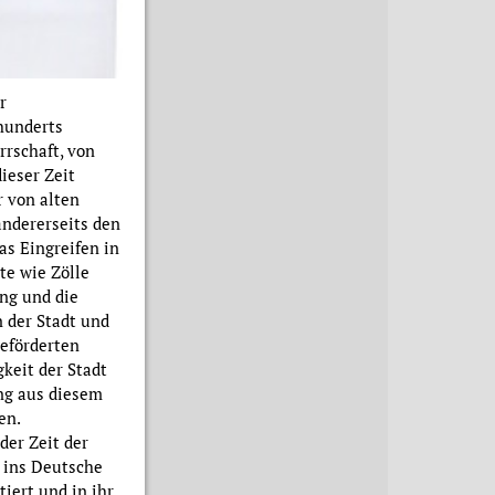
r
hunderts
rrschaft, von
ieser Zeit
r von alten
andererseits den
as Eingreifen in
te wie Zölle
ung und die
 der Stadt und
geförderten
keit der Stadt
ng aus diesem
en.
der Zeit der
 ins Deutsche
iert und in ihr