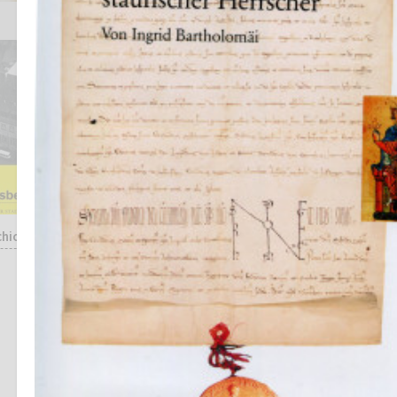
chichte
Christina Treutlein
DER ARCHITEKT CARL-HERMANN
RUDLOFF (1890-1949) -
PROTAGONIST DES
SIEDLUNGSBAUS IM NEUEN
FRANKFURT
Studien zur Frankfurter
Geschichte, Band 68, Hrsg.