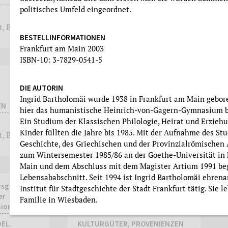
politisches Umfeld eingeordnet.
t, Band 81
BESTELLINFORMATIONEN
mehr
mehr
Frankfurt am Main 2003
ISBN-10: 3-7829-0541-5
Institut für Stadtgeschichte
DIE AUTORIN
JAHRESBERICHT 2022
Ingrid Bartholomäi wurde 1938 in Frankfurt am Main gebore
EN
hier das humanistische Heinrich-von-Gagern-Gymnasium b
Ein Studium der Klassischen Philologie, Heirat und Erzieh
Kinder füllten die Jahre bis 1985. Mit der Aufnahme des St
t, Band 80
Geschichte, des Griechischen und der Provinzialrömischen
mehr
mehr
zum Wintersemester 1985/86 an der Goethe-Universität in
Main und dem Abschluss mit dem Magister Artium 1991 be
Lebensababschnitt. Seit 1994 ist Ingrid Bartholomäi ehren
sg.) im
Franziska Kiermeier, Maike
Institut für Stadtgeschichte der Stadt Frankfurt tätig. Sie l
er
Brüggen, Evelyn Brockhoff
Familie in Wiesbaden.
sion
(Hrsg.)
EL.
KULTURGÜTER, PROVENIENZEN