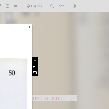
nach
English
Suche
X
UNGEN
STADTGESCHICHTE