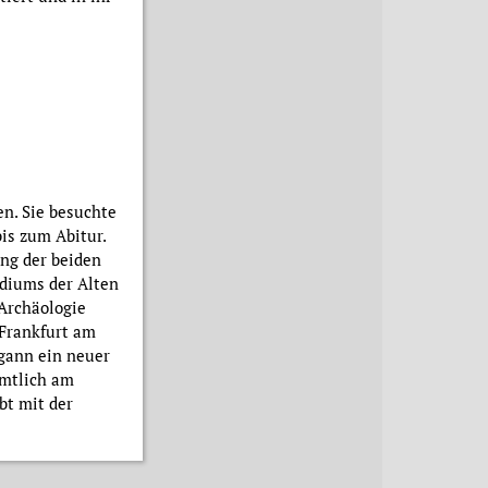
n. Sie besuchte
is zum Abitur.
ung der beiden
udiums der Alten
 Archäologie
 Frankfurt am
gann ein neuer
amtlich am
ebt mit der