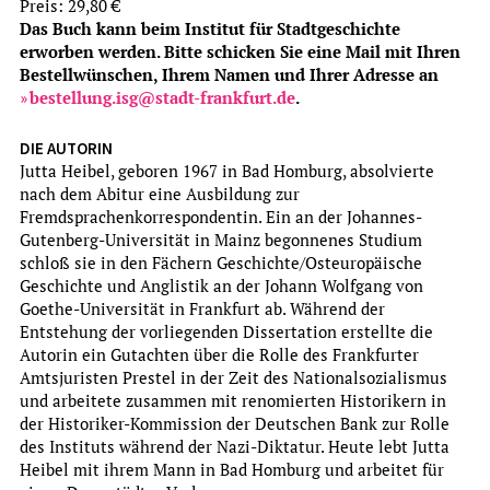
Preis: 29,80 €
Das Buch kann beim Institut für Stadtgeschichte
erworben werden. Bitte schicken Sie eine Mail mit Ihren
Bestellwünschen, Ihrem Namen und Ihrer Adresse an
bestellung.isg@stadt-frankfurt.de
.
DIE AUTORIN
Jutta Heibel, geboren 1967 in Bad Homburg, absolvierte
nach dem Abitur eine Ausbildung zur
Franziska Kiermeier, Maike Brüggen, Anja Heuß
Fremdsprachenkorrespondentin. Ein an der Johannes-
„ZUM ERSTEN, ZUM ZWEITEN, ZUM DRITTEN“
Gutenberg-Universität in Mainz begonnenes Studium
DAS AUKTIONSHAUS RUDOLF BANGEL IN FRANKFURT AM
schloß sie in den Fächern Geschichte/Osteuropäische
MAIN (1873-1929)
Geschichte und Anglistik an der Johann Wolfgang von
Goethe-Universität in Frankfurt ab. Während der
Archiv für Frankfurts Geschichte und Kunst, Band 81
Entstehung der vorliegenden Dissertation erstellte die
mehr
Autorin ein Gutachten über die Rolle des Frankfurter
Amtsjuristen Prestel in der Zeit des Nationalsozialismus
und arbeitete zusammen mit renomierten Historikern in
der Historiker-Kommission der Deutschen Bank zur Rolle
des Instituts während der Nazi-Diktatur. Heute lebt Jutta
Heibel mit ihrem Mann in Bad Homburg und arbeitet für