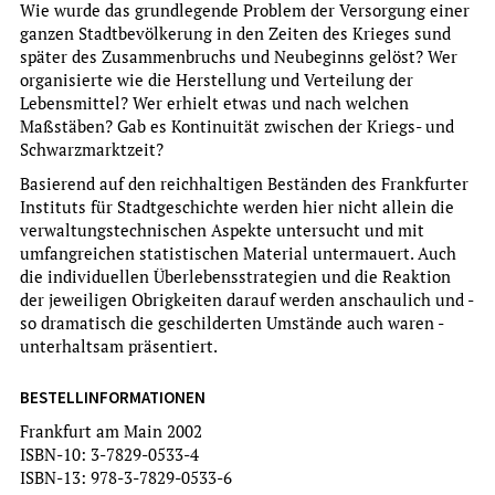
Wie wurde das grundlegende Problem der Versorgung einer
ganzen Stadtbevölkerung in den Zeiten des Krieges sund
später des Zusammenbruchs und Neubeginns gelöst? Wer
organisierte wie die Herstellung und Verteilung der
Lebensmittel? Wer erhielt etwas und nach welchen
Christina Treutlein
Maßstäben? Gab es Kontinuität zwischen der Kriegs- und
DER ARCHITEKT CARL-HERMANN RUDLOFF (1890-1949) -
Schwarzmarktzeit?
PROTAGONIST DES SIEDLUNGSBAUS IM NEUEN
Basierend auf den reichhaltigen Beständen des Frankfurter
FRANKFURT
Instituts für Stadtgeschichte werden hier nicht allein die
verwaltungstechnischen Aspekte untersucht und mit
Studien zur Frankfurter Geschichte, Band 68, Hrsg.
umfangreichen statistischen Material untermauert. Auch
Evelyn Brockhoff
die individuellen Überlebensstrategien und die Reaktion
mehr
der jeweiligen Obrigkeiten darauf werden anschaulich und -
so dramatisch die geschilderten Umstände auch waren -
unterhaltsam präsentiert.
BESTELLINFORMATIONEN
Frankfurt am Main 2002
ISBN-10: 3-7829-0533-4
ISBN-13: 978-3-7829-0533-6