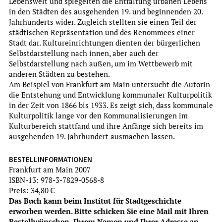
Lebenswelt und spiegelten die Entfaltung urbanen Lebens
in den Städten des ausgehenden 19. und beginnenden 20.
Jahrhunderts wider. Zugleich stellten sie einen Teil der
städtischen Repräsentation und des Renommees einer
Stadt dar. Kultureinrichtungen dienten der bürgerlichen
Christina Treutlein
Selbstdarstellung nach innen, aber auch der
Selbstdarstellung nach außen, um im Wettbewerb mit
DER ARCHITEKT CARL-HERMANN RUDLOFF (1890-1949) -
anderen Städten zu bestehen.
PROTAGONIST DES SIEDLUNGSBAUS IM NEUEN
Am Beispiel von Frankfurt am Main untersucht die Autorin
FRANKFURT
die Entstehung und Entwicklung kommunaler Kulturpolitik
Studien zur Frankfurter Geschichte, Band 68, Hrsg.
in der Zeit von 1866 bis 1933. Es zeigt sich, dass kommunale
Evelyn Brockhoff
Kulturpolitik lange vor den Kommunalisierungen im
mehr
Kulturbereich stattfand und ihre Anfänge sich bereits im
ausgehenden 19. Jahrhundert ausmachen lassen.
BESTELLINFORMATIONEN
Frankfurt am Main 2007
ISBN-13: 978-3-7829-0568-8
Preis: 34,80 €
Das Buch kann beim Institut für Stadtgeschichte
erworben werden. Bitte schicken Sie eine Mail mit Ihren
Bestellwünschen, Ihrem Namen und Ihrer Adresse an